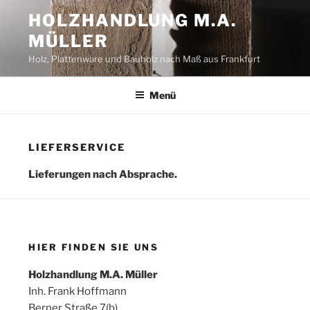
Zum
HOLZHANDLUNG M.A.
Inhalt
MÜLLER
springen
Holz, Plattenware und Bauholz nach Maß aus Frankfurt
Menü
LIEFERSERVICE
Lieferungen nach Absprache.
HIER FINDEN SIE UNS
Holzhandlung M.A. Müller
Inh. Frank Hoffmann
Berner Straße 7(b)