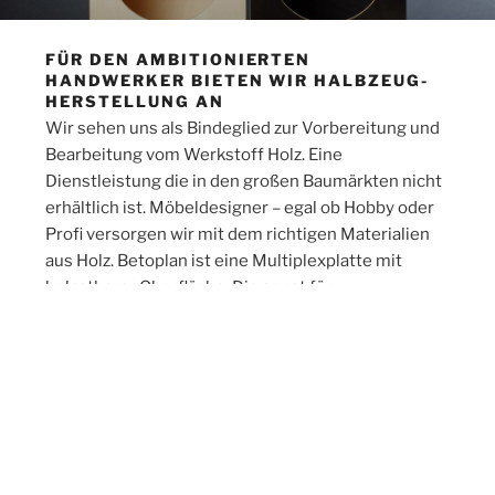
FÜR DEN AMBITIONIERTEN
HANDWERKER BIETEN WIR HALBZEUG-
HERSTELLUNG AN
Wir sehen uns als Bindeglied zur Vorbereitung und
Bearbeitung vom Werkstoff Holz. Eine
Dienstleistung die in den großen Baumärkten nicht
erhältlich ist. Möbeldesigner – egal ob Hobby oder
Profi versorgen wir mit dem richtigen Materialien
aus Holz. Betoplan ist eine Multiplexplatte mit
belastbarer Oberfläche. Die sonst für
Betonschalungen, oder Ausbauholz für
Fahrzeug-/Transportflächen ist auch unter dem
Begriff Siebdruck-Platte bekannt.
Betoplan
Möbel
liegen voll im Trend, da dieses Material
nichts gegen Feuchtigkeit hat, sehr belastbar ist,
und einen zarten rauen Charme besitzt.