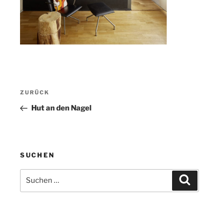
Beitragsnavigation
Vorheriger
ZURÜCK
Beitrag
Hut an den Nagel
SUCHEN
Suche
Suchen
nach: